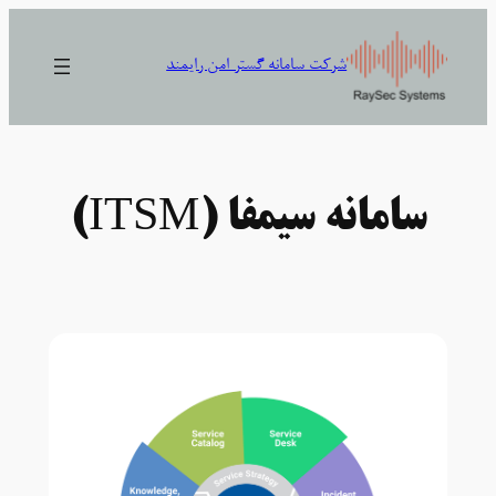
رفتن
به
شرکت سامانه گستر امن رایمند
محتوا
سامانه سیمفا (ITSM)